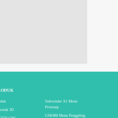
RODUK
oduk
Sidewinder X1 Mesin
Prototaip
ncetak 3D
GSK980 Mesin Penggiling